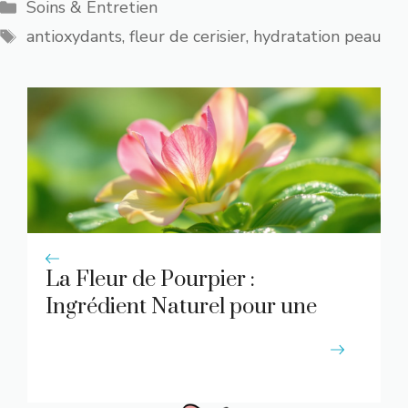
Catégories
Soins & Entretien
Étiquettes
antioxydants
,
fleur de cerisier
,
hydratation peau
La Fleur de Pourpier :
Ingrédient Naturel pour une
Peau Saine